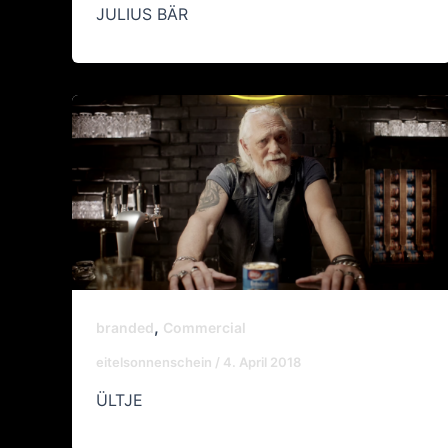
JULIUS BÄR
,
branded
Commercial
eitelsonnenschein
/
4. April 2018
ÜLTJE