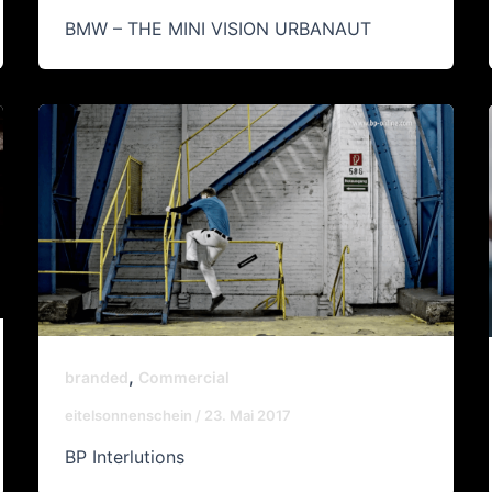
BMW – THE MINI VISION URBANAUT
,
branded
Commercial
eitelsonnenschein
/
23. Mai 2017
BP Interlutions