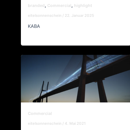
,
,
branded
Commercial
highlight
eitelsonnenschein
/
22. Januar 2025
KABA
Commercial
eitelsonnenschein
/
4. Mai 2021