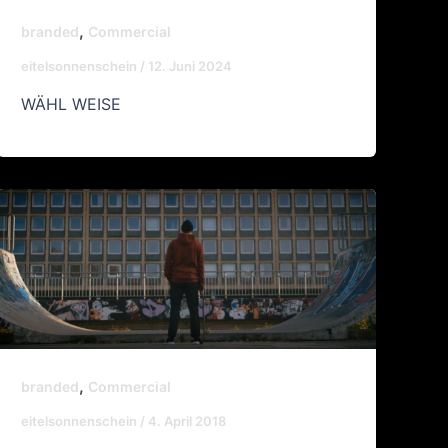
,
branded
Commercial
eitelsonnenschein
/
12. Juni 2024
WÄHL WEISE
,
branded
Commercial
eitelsonnenschein
/
4. April 2018