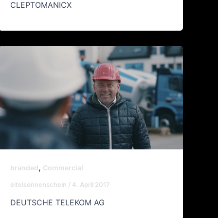
CLEPTOMANICX
,
branded
Commercial
eitelsonnenschein
/
4. April 2017
DEUTSCHE TELEKOM AG