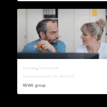
,
branded
Commercial
eitelsonnenschein
/
30. April 2016
REWE group