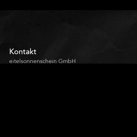
Kontakt
eitelsonnenschein GmbH
Niehler Kirchweg 128
50733 Köln am Rhein
+49 (0) 221 99 88 11 0
alles@eitelsonnenschein.de
Wegbeschreibung
Rechtliches