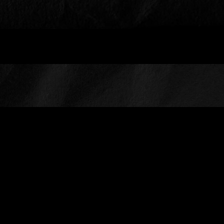
Kontakt
eitelsonnenschein GmbH
Niehler Kirchweg 128
50733 Köln am Rhein
+49 (0) 221 99 88 11 0
alles@eitelsonnenschein.de