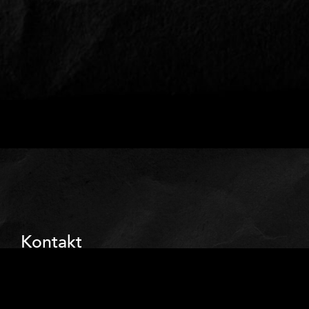
Kontakt
eitelsonnenschein GmbH
Niehler Kirchweg 128
50733 Köln am Rhein