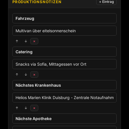
PRODUKTIONSNOTIZEN
+ Eintrag
↑
↓
×
↑
↓
×
↑
↓
×