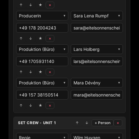
↑
↓
★
×
▾
▾
↑
↓
★
×
▾
▾
↑
↓
★
×
▾
▾
↑
↓
★
×
↑
↓
+ Person
×
▾
▾