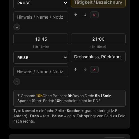
↑
↓
×
+
(1h 15min)
(1h 15min)
↑
↓
×
+
Σ Gesamt:
10h
Ohne Pausen:
9h
Davon Dreh:
5h 15min
Spanne (Start–Ende):
10h
erscheint nicht im PDF
Typ:
Normal
= einfache Zeile ·
Section
= grau hinterlegt (z.B.
Anfahrt) ·
Dreh
= fett ·
Pause
= gelb. Tab springt von Feld zu Feld
nach rechts.