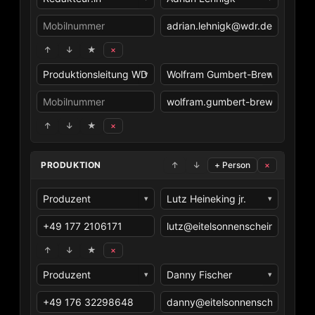
↑
↓
★
×
▾
▾
↑
↓
★
×
↑
↓
+ Person
×
▾
▾
↑
↓
★
×
▾
▾