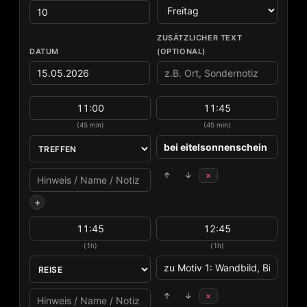
ZUSÄTZLICHER TEXT
DATUM
(OPTIONAL)
(45 min)
(45 min)
↑
↓
×
+
(1h)
(1h)
↑
↓
×