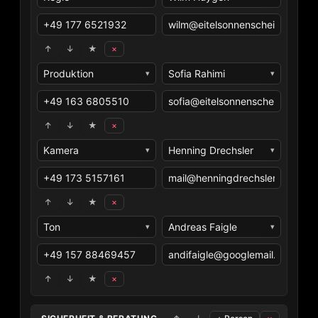
↑
↓
★
×
▾
▾
↑
↓
★
×
▾
▾
↑
↓
★
×
▾
▾
↑
↓
★
×